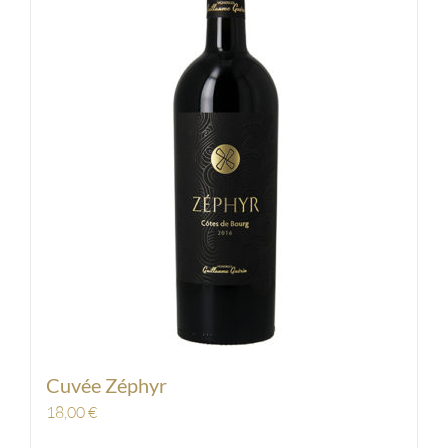
Cuvée Zéphyr
18,00
€