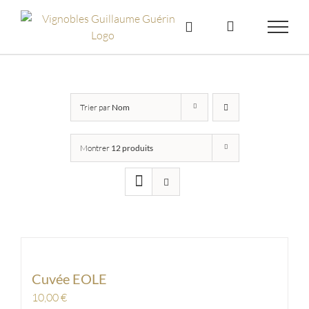
Skip
to
content
Trier par
Nom
Montrer
12 produits
Cuvée EOLE
10,00
€