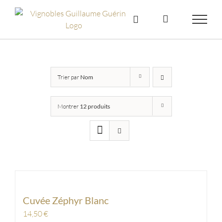
Skip
to
content
Trier par
Nom
Montrer
12 produits
Cuvée Zéphyr Blanc
14,50
€