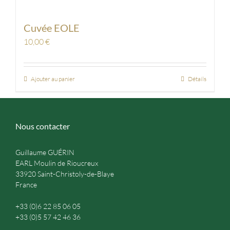
Cuvée EOLE
10,00
€
Ajouter au panier
Détails
Nous contacter
Guillaume GUÉRIN
EARL Moulin de Rioucreux
33920 Saint-Christoly-de-Blaye
France
+33 (0)6 22 85 06 05
+33 (0)5 57 42 46 36