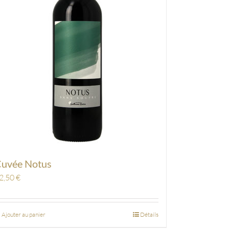
uvée Notus
2,50
€
Ajouter au panier
Détails