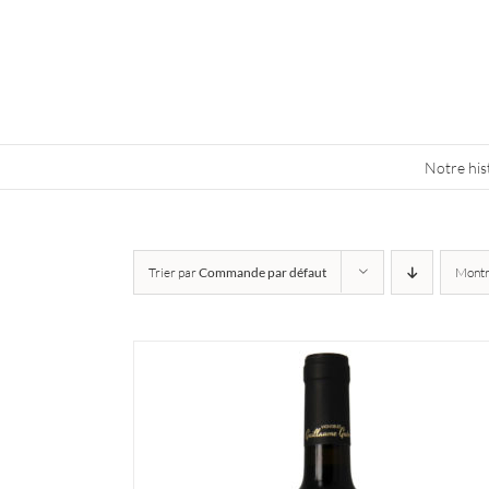
Skip
to
content
Notre his
Trier par
Commande par défaut
Mont