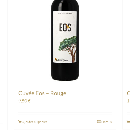
Cuvée Eos – Rouge
C
9,50
€
1
Ajouter au panier
Détails