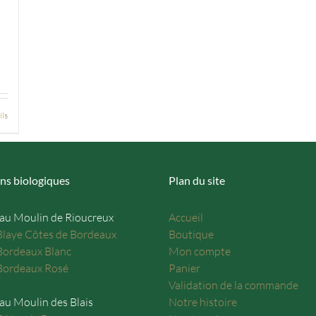
ils
ns biologiques
Plan du site
au Moulin de Rioucreux
Accueil
laye Côtes de Bordeaux
Boutique
ordeaux Blanc
Mon compte
ordeaux Rosé
Panier
Validation de la commande
au Moulin des Blais
Notre histoire