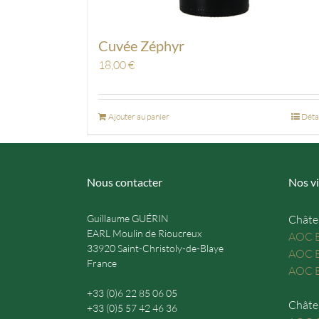
Cuvée Zéphyr
18,00
€
Ajouter au panier
Déta
Nous contacter
Nos vi
Guillaume GUÉRIN
Châte
EARL Moulin de Rioucreux
AOC B
33920 Saint-Christoly-de-Blaye
AOC B
France
AOC B
+33 (0)6 22 85 06 05
Châte
+33 (0)5 57 42 46 36