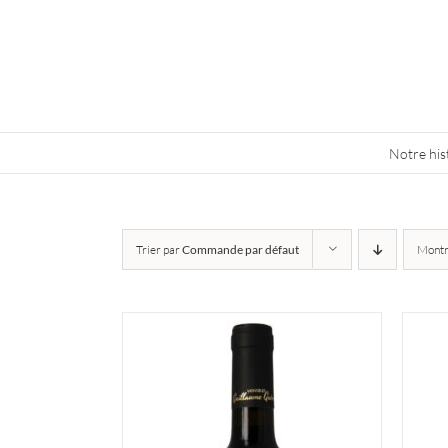
Skip
to
content
Notre his
Trier par
Commande par défaut
Mont