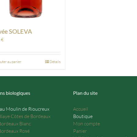
vée SOLEVA
0
€
uter au panier
Détails
ns biologiques
Plan du site
au Moulin de Rioucreux
Accueil
laye Côtes de Bordeaux
Boutique
ordeaux Blanc
Mon compte
ordeaux Rosé
Panier