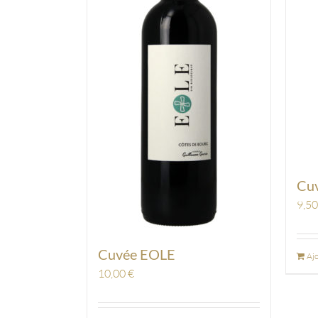
Cuv
9,5
Cuvée EOLE
Ajo
10,00
€