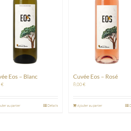
ée Eos – Blanc
Cuvée Eos – Rosé
0
€
8,00
€
uter au panier
Détails
Ajouter au panier
D