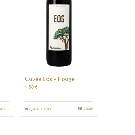
Cuvée Eos – Rouge
9,50
€
étails
Ajouter au panier
Détails