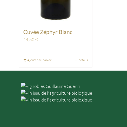
Cuvée Zéphyr Blanc
14,50
€
Ajouter au panier
Détails