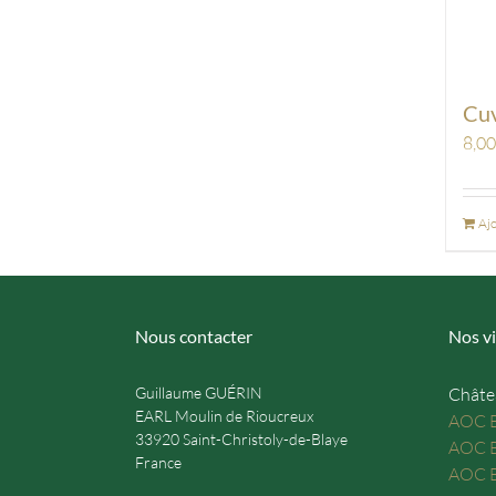
Cu
8,0
Ajo
Nous contacter
Nos vi
Guillaume GUÉRIN
Châte
EARL Moulin de Rioucreux
AOC B
33920 Saint-Christoly-de-Blaye
AOC B
France
AOC B