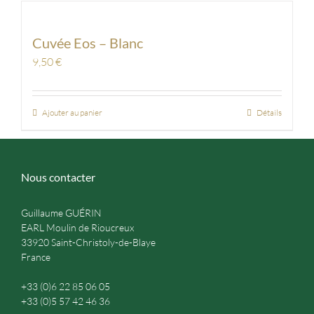
Cuvée Eos – Blanc
9,50
€
Ajouter au panier
Détails
Nous contacter
Guillaume GUÉRIN
EARL Moulin de Rioucreux
33920 Saint-Christoly-de-Blaye
France
+33 (0)6 22 85 06 05
+33 (0)5 57 42 46 36