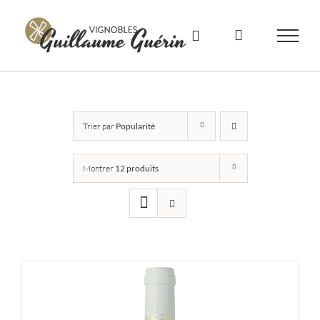
Skip
to
content
Trier par
Popularité
Montrer
12 produits