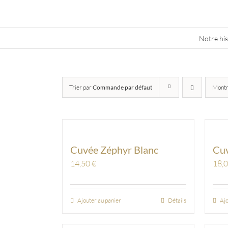
Skip
to
content
Notre his
Trier par
Commande par défaut
Mont
Cuvée Zéphyr Blanc
Cu
14,50
€
18,
Ajouter au panier
Détails
Ajo