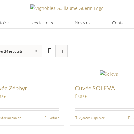
toire
Nos terroirs
Nos vins
Contact
rer
24 produits
vée Zéphyr
Cuvée SOLEVA
00
€
8,00
€
uter au panier
Détails
Ajouter au panier
D