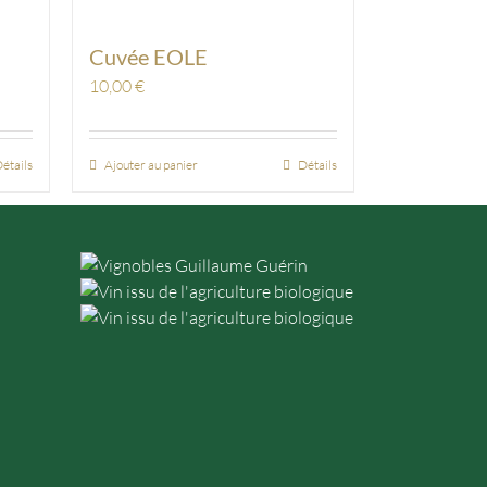
Cuvée EOLE
10,00
€
étails
Ajouter au panier
Détails