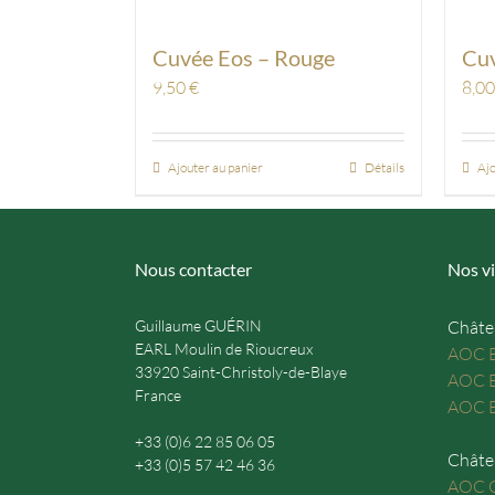
Cuvée Eos – Rouge
Cuv
9,50
€
8,0
Ajouter au panier
Détails
Ajo
Nous contacter
Nos vi
Guillaume GUÉRIN
Châte
EARL Moulin de Rioucreux
AOC B
33920 Saint-Christoly-de-Blaye
AOC B
France
AOC B
+33 (0)6 22 85 06 05
Châte
+33 (0)5 57 42 46 36
AOC C