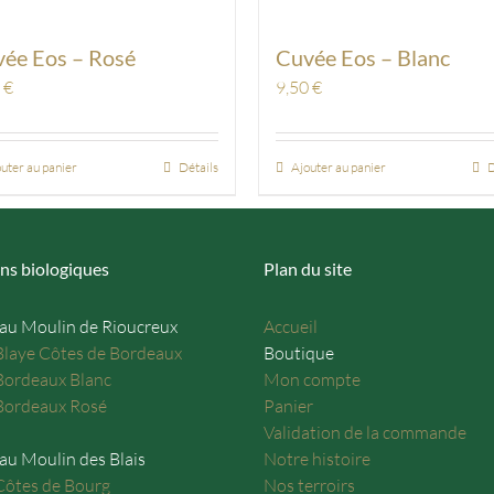
ée Eos – Rosé
Cuvée Eos – Blanc
0
€
9,50
€
uter au panier
Détails
Ajouter au panier
D
ns biologiques
Plan du site
au Moulin de Rioucreux
Accueil
laye Côtes de Bordeaux
Boutique
ordeaux Blanc
Mon compte
ordeaux Rosé
Panier
Validation de la commande
au Moulin des Blais
Notre histoire
ôtes de Bourg
Nos terroirs