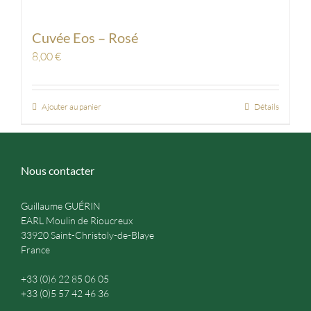
Cuvée Eos – Rosé
8,00
€
Ajouter au panier
Détails
Nous contacter
Guillaume GUÉRIN
EARL Moulin de Rioucreux
33920 Saint-Christoly-de-Blaye
France
+33 (0)6 22 85 06 05
+33 (0)5 57 42 46 36