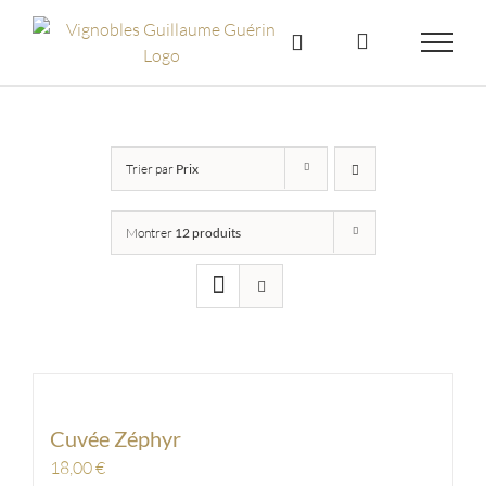
Skip
to
content
Trier par
Prix
Montrer
12 produits
Cuvée Zéphyr
18,00
€