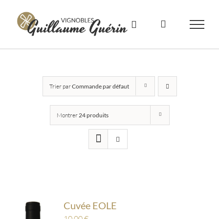
Skip
to
content
Trier par
Commande par défaut
Montrer
24 produits
Cuvée EOLE
10,00
€