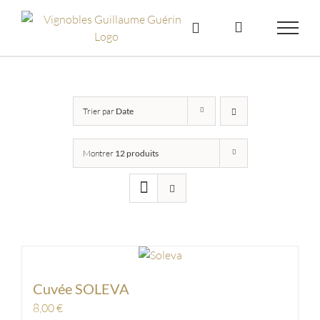
Skip
to
content
Trier par
Date
Montrer
12 produits
Cuvée SOLEVA
8,00
€