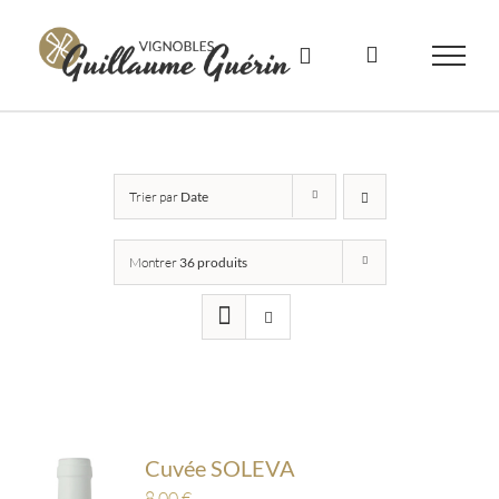
Skip
to
content
Trier par
Date
Montrer
36 produits
Cuvée SOLEVA
8,00
€