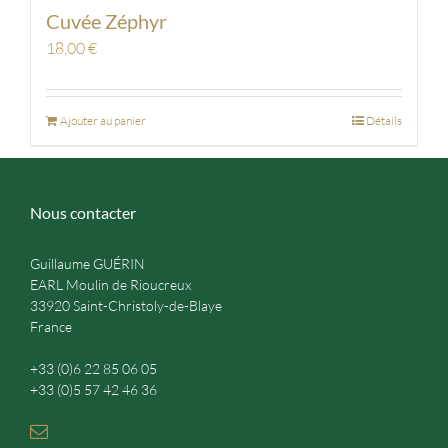
Cuvée Zéphyr
18,00
€
Ajouter au panier
Détails
Nous contacter
Guillaume GUÉRIN
EARL Moulin de Rioucreux
33920 Saint-Christoly-de-Blaye
France
+33 (0)6 22 85 06 05
+33 (0)5 57 42 46 36