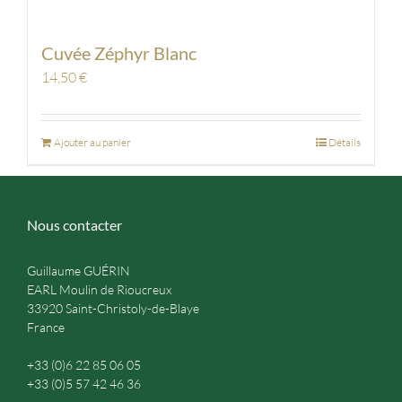
Cuvée Zéphyr Blanc
14,50
€
Ajouter au panier
Détails
Nous contacter
Guillaume GUÉRIN
EARL Moulin de Rioucreux
33920 Saint-Christoly-de-Blaye
France
+33 (0)6 22 85 06 05
+33 (0)5 57 42 46 36