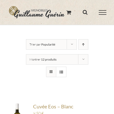
Skip
to
content
Trier par
Popularité
Montrer
12 produits
Cuvée Eos – Blanc
9,50
€