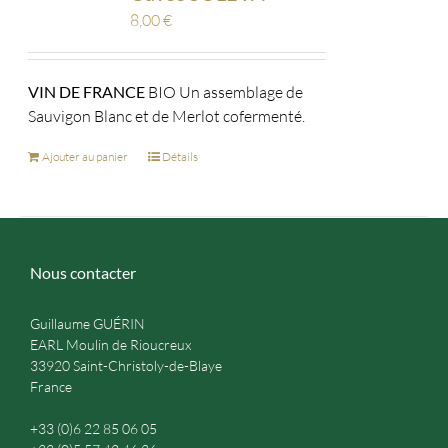
8,00
€
VIN DE FRANCE
BIO Un assemblage de
Sauvigon Blanc et de Merlot cofermenté.
Ajouter au panier
Détails
Nous contacter
Guillaume GUÉRIN
EARL Moulin de Rioucreux
33920 Saint-Christoly-de-Blaye
France
+33 (0)6 22 85 06 05