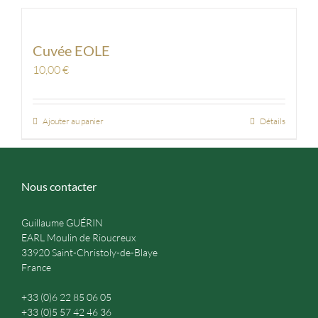
Cuvée EOLE
10,00
€
Ajouter au panier
Détails
Nous contacter
Guillaume GUÉRIN
EARL Moulin de Rioucreux
33920 Saint-Christoly-de-Blaye
France
+33 (0)6 22 85 06 05
+33 (0)5 57 42 46 36