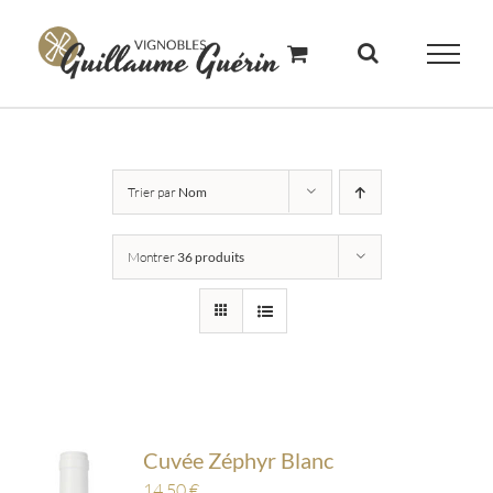
Skip
to
content
Trier par
Nom
Montrer
36 produits
Cuvée Zéphyr Blanc
14,50
€